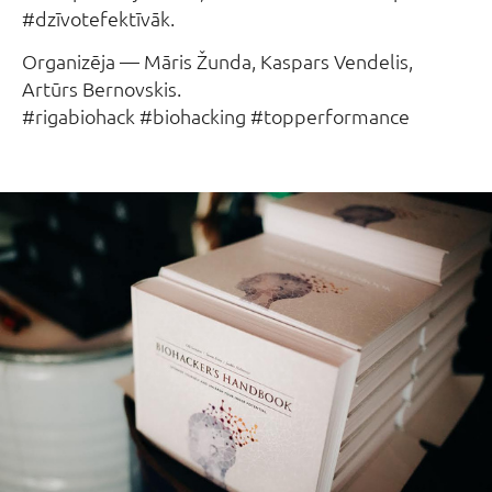
#dzīvotefektīvāk.
Organizēja — Māris Žunda, Kaspars Vendelis,
Artūrs Bernovskis.
#rigabiohack #biohacking #topperformance