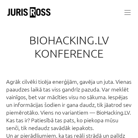
BIOHACKING.LV
KONFERENCE
Agrāk cilvēki ticēja enerģijām, gavēja un juta. Vienas
paaudzes laikā tas viss gandrīz pazuda. Var meklēt
vainīgos, bet var mācīties visu no sākuma. Iespējas
un informācijas šodien ir gana daudz, tik jāatrod sev
piemērotāko. Viens no variantiem — BioHacking.LV.
Kas tas ir? Patiesībā tas pats, ko piekopa mūsu
senči, tik nedaudz savādāk iepakots.
Un ar pierādījumiem, ka tas reāli strādā un palīdz