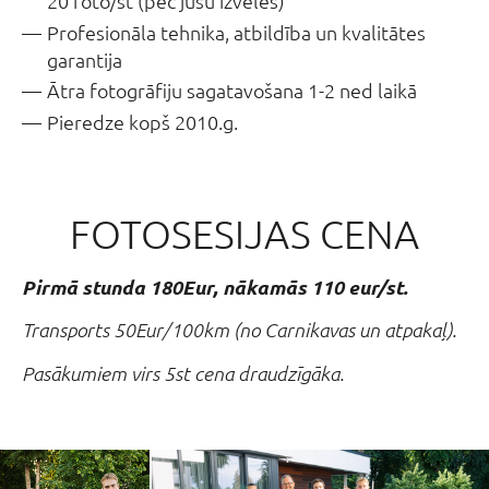
20 foto/st (pēc jūsu izvēles)
Profesionāla tehnika, atbildība un kvalitātes
garantija
Ātra fotogrāfiju sagatavošana 1-2 ned laikā
Pieredze kopš 2010.g.
FOTOSESIJAS CENA
Pirmā stunda 180Eur, nākamās 110 eur/st
.
Transports 50Eur/100km (no Carnikavas un atpakaļ).
Pasākumiem virs 5st cena draudzīgāka.