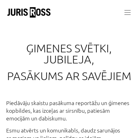
ĢIMENES SVĒTKI,
JUBILEJA,
PASĀKUMS AR SAVĒJIEM
Piedāvāju skaistu pasākuma reportāžu un ģimenes
kopbildes, kas izceļas ar sirsnību, patiesām
emocijām un dabiskumu.
Esmu atvērts un komunikabls, daudz sarunājos
ar maziem un lieliem, palīdzu ar idejām