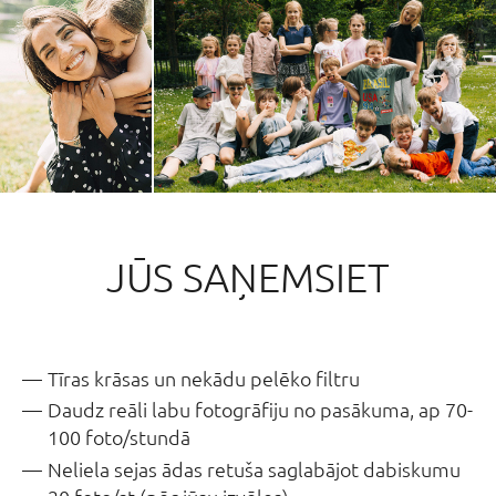
JŪS SAŅEMSIET
Tīras krāsas un nekādu pelēko filtru
Daudz reāli labu fotogrāfiju no pasākuma, ap 70-
100 foto/stundā
Neliela sejas ādas retuša saglabājot dabiskumu