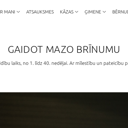
AR MANI
ATSAUKSMES
KĀZAS
ĢIMENE
BĒRNU
GAIDOT MAZO BRĪNUMU
ību laiks, no 1. līdz 40. nedēļai. Ar mīlestību un pateicību 