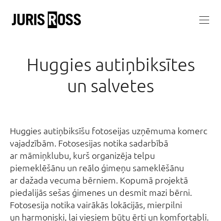
Huggies autiņbiksītes
un salvetes
Huggies autiņbiksīšu fotoseijas uzņēmuma komerc
vajadzībām. Fotosesijas notika sadarbībā
ar māmiņklubu, kurš organizēja telpu
piemeklēšānu un reālo ģimeņu sameklēšānu
ar dažada vecuma bērniem. Kopumā projektā
piedalijās sešas ģimenes un desmit mazi bērni.
Fotosesija notika vairākās lokācijās, mierpilni
un harmoniski, lai viesiem būtu ērti un komfortabli.