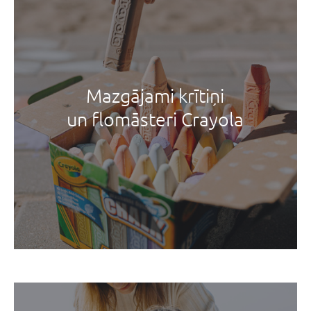
Mazgājami krītiņi
un flomāsteri Crayola