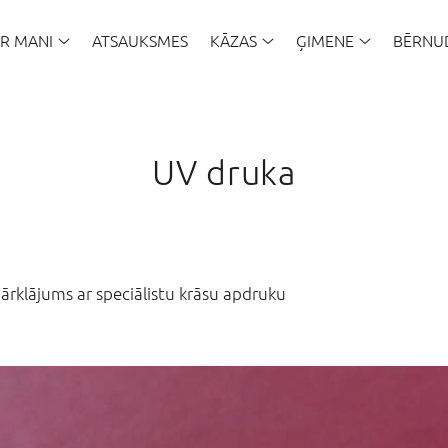
AR MANI
ATSAUKSMES
KĀZAS
ĢIMENE
BĒRNU
UV druka
ārklājums ar speciālistu krāsu apdruku